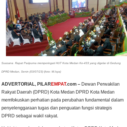
Suasana
Rapat Paripurna memperingati HUT Kota Medan Ke-433 yang digelar di Gedung
DPRD Medan, Senin (03/07/23)
(
foto: M.Isya)
ADVERTORIAL,
PILAR
EMPAT
.com
–
Dewan Perwakilan
Rakyat Daerah (DPRD) Kota Medan
DPRD Kota Medan
memfokuskan perhatian pada perubahan fundamental dalam
penyelenggaraan tugas dan penguatan fungsi strategis
DPRD sebagai wakil rakyat.