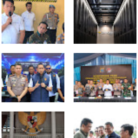
In Release02,Hansen Teo:
Ekonomi Sumut Triwulan II
Band Medan Harus Berani
2026 berkisar 5,06 Persen, BI :
Bereskperimen
Konsumsi RT dan
Perdagangan CPO
Penyumbang Tertinggi
Polresta Deliserdang
Indosat, Ooredoo Group,
Musnahkan 1,2 Kilo Gram
Nokia, dan NVIDIA Luncurkan
Sabu-sabu: Tiga Tersangka
Zankore by Indosat, Siap
Gagal Edarkan Ribuan Dosis
Layani Kawasan Asia-Pasifik
Narkoba
dengan Platform Infrastruktur
AI Terintegerasi
Polda Sumut Bongkar Sindikat
Selama 300 Hari, Polrestabes
Scamming Internasional di
Medan Tangkap 1.434
Apartemen Medan, Korban
Tersangka Narkoba