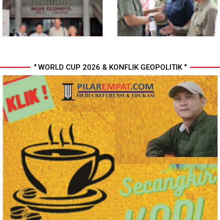
Rugi Rp6,7 Miliar
" WORLD CUP 2026 & KONFLIK GEOPOLITIK "
MIO Indonesia Sumut Resmi
Komisi D DPRDSU Ikut Gubsu
Daftarkan Organisasi ke
Bobby Nasution Berkantor di
Kesbangpol, Langkah Awal
Nias
Perkuat Profesionalisme
Media Online