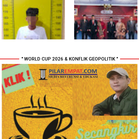
Gubsu Bobby Pastikan Pasien
Wali Kota Medan Dikukuhkan
Rujukan dari Nias Tak
Jadi Duta Penggerak Ayah
Terkendala Biaya Perjalanan
Teladan, Rico Waas: Jabatan
dan Rumah Singgah di Medan
Tertinggi Pria Dalam Keluarga
" WORLD CUP 2026 & KONFLIK GEOPOLITIK "
Polresta Deli Serdang Bekuk
Perkuat Kinerja Organisasi dan
Dua orang Pengedar Narkoba
Pengembangan Karier, OJK
di Pagar Merbau
Lantik Pejabat Baru