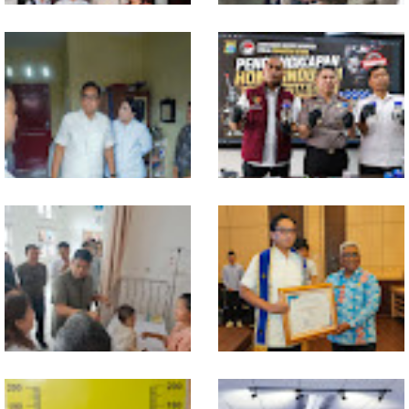
MIO Indonesia Sumut Resmi
Komisi D DPRDSU Ikut Gubsu
Daftarkan Organisasi ke
Bobby Nasution Berkantor di
Kesbangpol, Langkah Awal
Nias
Perkuat Profesionalisme
Media Online
Walikota Medan Nonaktifkan
Bahan dari Kamboja, Polda
Lurah Aur, Rico Waas : Tak Ada
Sumut Bongkar Home Industri
Toleransi bagi Penyalahgunaan
Vape Mengandung Etomidate
Wewenang