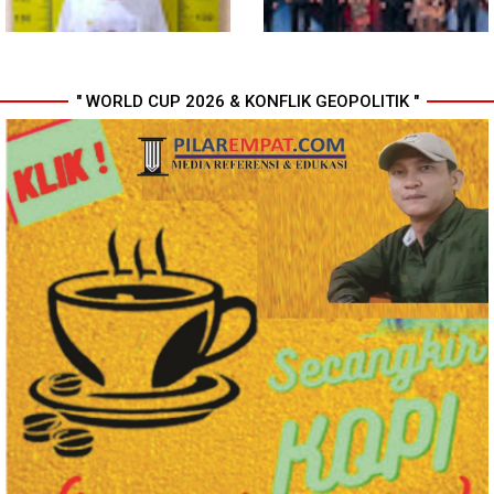
" WORLD CUP 2026 & KONFLIK GEOPOLITIK "
Polresta Deli Serdang Bekuk
Perkuat Kinerja Organisasi dan
Dua orang Pengedar Narkoba
Pengembangan Karier, OJK
di Pagar Merbau
Lantik Pejabat Baru