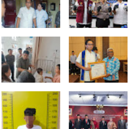
Kesbangpol, Langkah Awal
Nias
Perkuat Profesionalisme
Media Online
Walikota Medan Nonaktifkan
Bahan dari Kamboja, Polda
Lurah Aur, Rico Waas : Tak Ada
Sumut Bongkar Home Industri
Toleransi bagi Penyalahgunaan
Vape Mengandung Etomidate
Wewenang
Gubsu Bobby Pastikan Pasien
Wali Kota Medan Dikukuhkan
Rujukan dari Nias Tak
Jadi Duta Penggerak Ayah
Terkendala Biaya Perjalanan
Teladan, Rico Waas: Jabatan
dan Rumah Singgah di Medan
Tertinggi Pria Dalam Keluarga