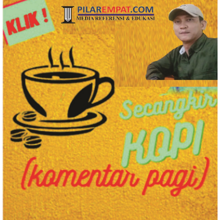
Romadoni Nasution Resmi
Week 2026, Bobby Nasution:
Buka PKPA Himpunan Advokat
Sumut Siap Jadi Pusat Fashion
Karya Indonesia
Indonesia Lewat Wastra