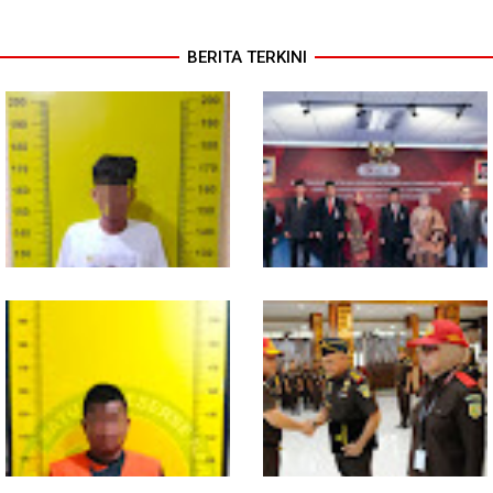
BERITA TERKINI
Polresta Deli Serdang Bekuk
Perkuat Kinerja Organisasi dan
Dua orang Pengedar Narkoba
Pengembangan Karier, OJK
di Pagar Merbau
Lantik Pejabat Baru