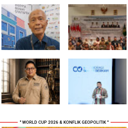
Sabu seberat 9,36 gram
Tutup Diklat Manajemen Risiko,
bersama Pemiliknya
Kabadiklat Harli Siregar
Diamankan Satresnarkoba
Menegaskan Lima Instruksi
Polresta Deli Serdang
Strategis untuk Perkuat Tata
Kelola Kejaksaan
BPS Catat Inflasi Sumut pada
Ketua DPRD dan Wali Kota
Juli 2026 sebesar 4,20 Persen,
Medan Buka Raker DPRD Kota
Kota Gunungsitoli Inflasi
Medan 2026, Fokus Susun
Terbesar
Program Kerja 2027 Berbasis
Digitalisasi dan Inovasi
" WORLD CUP 2026 & KONFLIK GEOPOLITIK "
Pengacara Kondang Pitra
Penutupan Indonesia Fashion